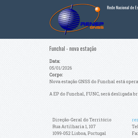
Passar para o conteúdo principal
Rede Nacional de 
Funchal - nova estação
Data:
05/01/2026
Corpo:
Nova estação GNSS do Funchal está operac
A EP do Funchal, FUNC, será desligada 
Direção-Geral do Território
re
Rua Artilharia 1, 107
Te
1099-052 Lisboa, Portugal
Fax