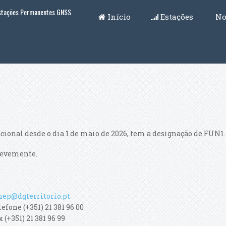
Estações Permanentes GNSS
Início
Estações
No
ional desde o dia 1 de maio de 2026, tem a designação de FUN1.
brevemente.
nep@dgterritorio.pt
lefone (+351) 21 381 96 00
 (+351) 21 381 96 99