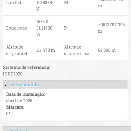
Latitude
´50.88840´´
M
m
N
16º 53´
+3613787.396
Longitude
31,21620´´
P
m
W
Altitude
Altitude
111.473 m
62.300 m
elipsoidal
ortométrica
Sistema de referência:
ITRF2020
Equipamento
Esconder
Data de instalação:
abril de 2026
Máscara:
0º
Ficheiros
Esconder