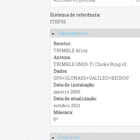
Sistema de referência:
ITRF93
Equipamento
Esconder
Recetor:
TRIMBLE Alloy
Antena:
TRIMBLE GNSS-Ti Choke Ring v2
Dados:
GPS+GLONASS+GALILEO+BEIDOU
Data de instalação:
janeiro 2000
Data de atualização:
outubro 2021
Máscara:
0º
Ficheiros
Esconder