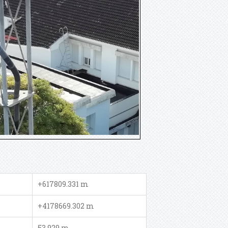
+617809.331 m
+4178669.302 m
53.929 m