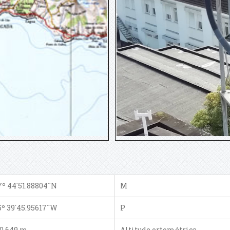
7º 44´51.88804´´N
M
5º 39´45.95617´´W
P
10.649 m
Altitude ortométrica